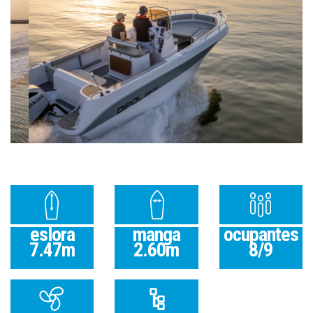
eslora
manga
ocupantes
7.47m
2.60m
8/9