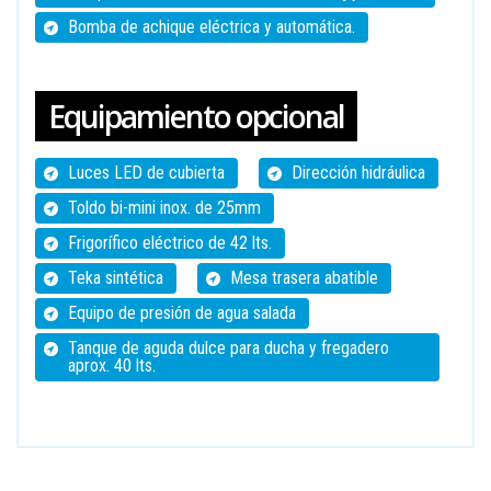
Bomba de achique eléctrica y automática.
Equipamiento opcional
Luces LED de cubierta
Dirección hidráulica
Toldo bi-mini inox. de 25mm
Frigorífico eléctrico de 42 lts.
Teka sintética
Mesa trasera abatible
Equipo de presión de agua salada
Tanque de aguda dulce para ducha y fregadero
aprox. 40 lts.