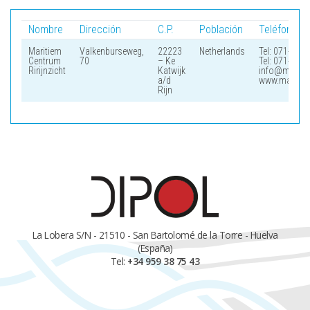
Nombre
Dirección
C.P.
Población
Teléfono/F
Maritiem
Valkenburseweg,
22223
Netherlands
Tel: 071-402 
Centrum
70
– Ke
Tel: 071-403 
Ririjnzicht
Katwijk
info@maritie
a/d
www.maritiem
Rijn
La Lobera S/N - 21510 - San Bartolomé de la Torre - Huelva
(España)
Tel:
+34 959 38 75 43