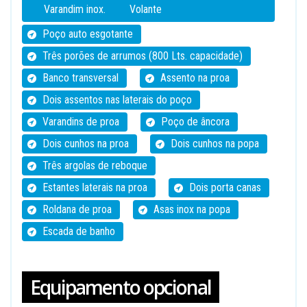
Varandim inox.
Volante
Poço auto esgotante
Três porões de arrumos (800 Lts. capacidade)
Banco transversal
Assento na proa
Dois assentos nas laterais do poço
Varandins de proa
Poço de âncora
Dois cunhos na proa
Dois cunhos na popa
Três argolas de reboque
Estantes laterais na proa
Dois porta canas
Roldana de proa
Asas inox na popa
Escada de banho
Equipamento opcional