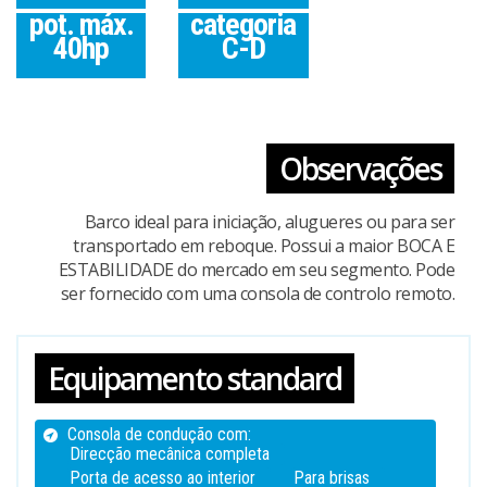
pot. máx.
categoria
40hp
C-D
Observações
Barco ideal para iniciação, alugueres ou para ser
transportado em reboque. Possui a maior BOCA E
ESTABILIDADE do mercado em seu segmento. Pode
ser fornecido com uma consola de controlo remoto.
Equipamento standard
Consola de condução com:
Direcção mecânica completa
Porta de acesso ao interior
Para brisas