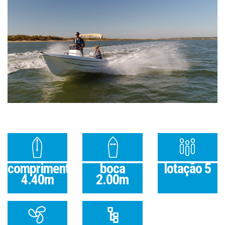
comprimento
boca
lotação 5
4.40m
2.00m