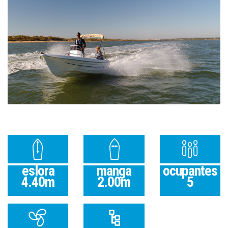
eslora
manga
ocupantes
4.40m
2.00m
5