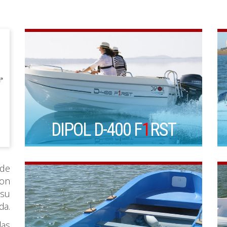
DIPOL D-400 F
1
RST
 de
con
 su
da.
las