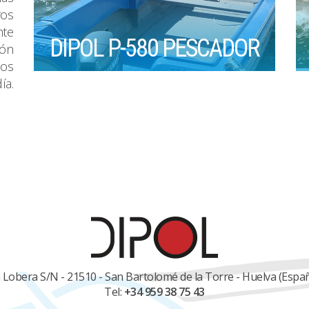
ros
nte
DIPOL P-580 PESCADOR
ión
nos
ía.
 Lobera S/N - 21510 - San Bartolomé de la Torre - Huelva (Espa
Tel:
+34 959 38 75 43